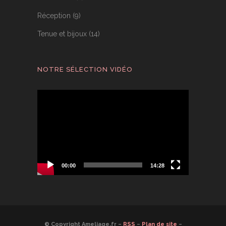
Réception
(9)
Tenue et bijoux
(14)
NOTRE SÉLECTION VIDÉO
Lecteur
vidéo
00:00
14:28
© Copyright Ameliage.fr –
RSS
–
Plan de site
–