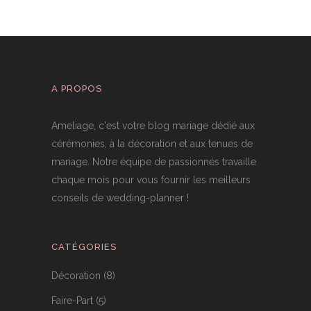
A PROPOS
Ameliage, c'est votre blog mariage dédié aux
cérémonies, à la décoration et aux tenues de
mariage. Notre équipe de passionnés travaille
chaque mois pour vous fournir les meilleurs
conseils de wedding-planner !
CATÉGORIES
Décoration
(8)
Faire-Part
(5)