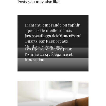
Posts you may also like
Diamant, émeraude ou saphir
: quel est le meilleur choix
Les Avantages des Montres en
pour une bague de fiançailles ?
Quartz par Rapport aux
Montres Mécaniques
Les Bijoux Tendance pour
l’Année 2024 : Élégance et
Innovation