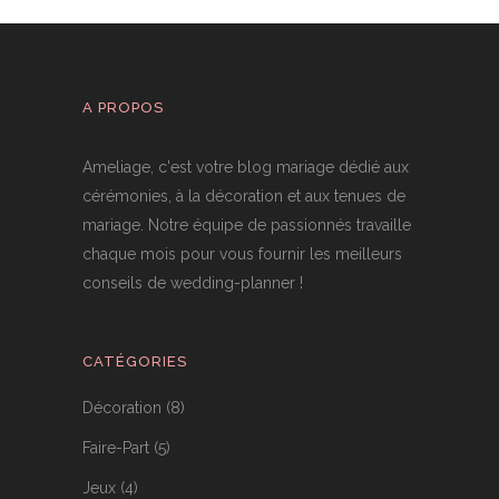
A PROPOS
Ameliage, c'est votre blog mariage dédié aux
cérémonies, à la décoration et aux tenues de
mariage. Notre équipe de passionnés travaille
chaque mois pour vous fournir les meilleurs
conseils de wedding-planner !
CATÉGORIES
Décoration
(8)
Faire-Part
(5)
Jeux
(4)