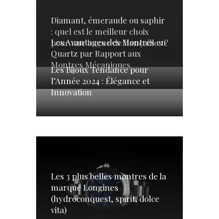
Diamant, émeraude ou saphir
: quel est le meilleur choix
Les Avantages des Montres en
pour une bague de fiançailles ?
Quartz par Rapport aux
Montres Mécaniques
Les Bijoux Tendance pour
l’Année 2024 : Élégance et
Innovation
Les 3 plus belles montres de la
marque Longines
(hydroconquest, spirit, dolce
vita)